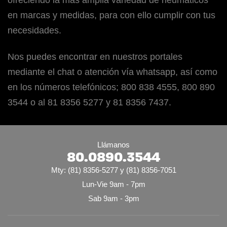
ofreciendo la más amplia variedad de neumáticos
en marcas y medidas, para con ello cumplir con tus
necesidades.
Nos puedes encontrar en nuestros portales
mediante el chat o atención vía whatsapp, así como
en los números telefónicos; 800 838 4555, 800 890
3544 o al 81 8356 5277 y 81 8356 7437.
Llámanos
80.0890.3544
Mty: (81) 8356-5277 y (81) 8356-7051
Lun-Vie 9am - 7pm
Sab 9am - 3pm