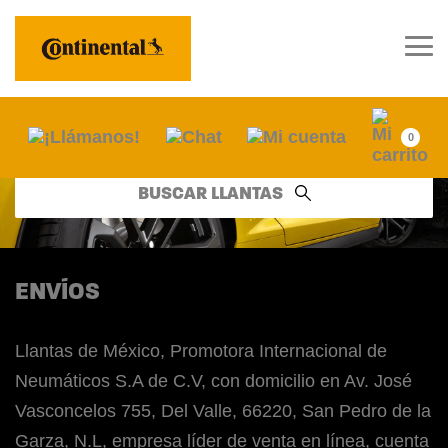
0
BUSCAR LLANTAS
ENVÍOS
Llantas de México, Promotora Internacional de
Neumáticos S.A de C.V, con domicilio en Av. José
Vasconcelos 755, Del Valle, 66220, San Pedro de la
Garza, N.L, empresa líder de venta en línea, cuenta