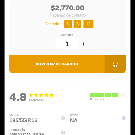
$2,770.00
Pagando de contado
Contado
3
6
12
Cantidad:
AGREGAR AL CARRITO
4.8
Medida
UTQG
195/55/R16
NA
Producción
MEXICO 4825