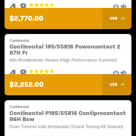
4.8
$2,770.00
VER
Continental
Continental 195/55R16 Powercontact 2
87H Fr
Alto Rendimiento Verano (High Performance Summer)
4.8
$2,252.00
VER
Continental
Continental P195/55R16 Contiprocontact
86H Bsw
Gran Turismo toda temporada (Grand Touring All Season)