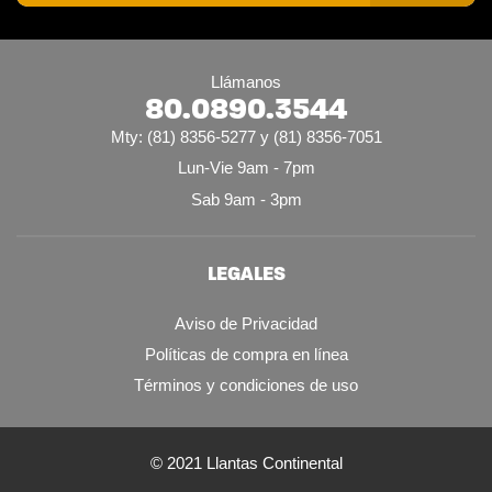
Llámanos
80.0890.3544
Mty: (81) 8356-5277 y (81) 8356-7051
Lun-Vie 9am - 7pm
Sab 9am - 3pm
LEGALES
Aviso de Privacidad
Políticas de compra en línea
Términos y condiciones de uso
© 2021 Llantas Continental