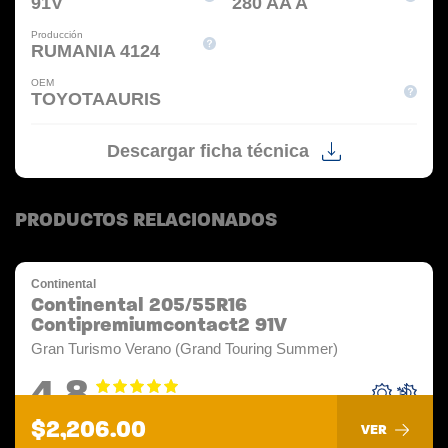
91V
280 AA A
Producción
RUMANIA 4124
OEM
TOYOTAAURIS
Descargar ficha técnica
PRODUCTOS RELACIONADOS
Continental
Continental 205/55R16
Contipremiumcontact2 91V
Gran Turismo Verano (Grand Touring Summer)
4.8
$2,206.00
VER