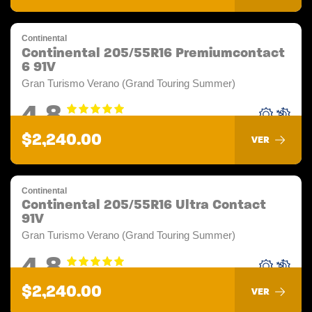
Continental
Continental 205/55R16 Premiumcontact
6 91V
Gran Turismo Verano (Grand Touring Summer)
4.8
$2,240.00
VER
Continental
Continental 205/55R16 Ultra Contact
91V
Gran Turismo Verano (Grand Touring Summer)
4.8
$2,240.00
VER