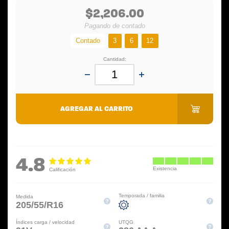
$2,206.00
Pagando de contado
Contado
3
6
12
Cantidad:
AGREGAR AL CARRITO
4.8
Temporada / familia
Medida
205/55/R16
Índices carga / velocidad
UTQG