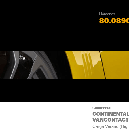
Llámanos
80.089
Continental
CONTINENTAL
VANCONTACT 1
Carga Verano (Hi