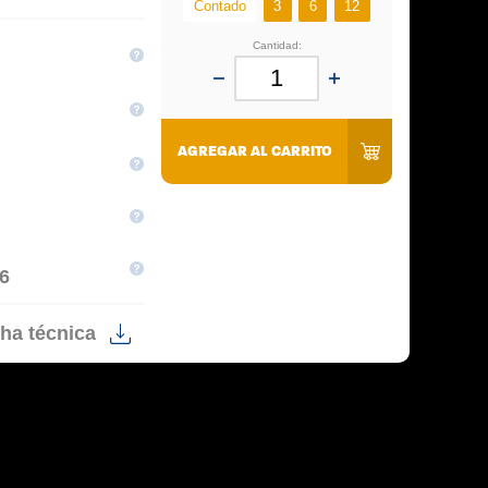
Contado
3
6
12
Cantidad:
AGREGAR AL CARRITO
6
ha técnica