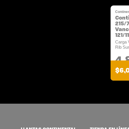
Continen
Cont
215/
Vanc
121/1
Carga 
Rib Su
4.
$6,