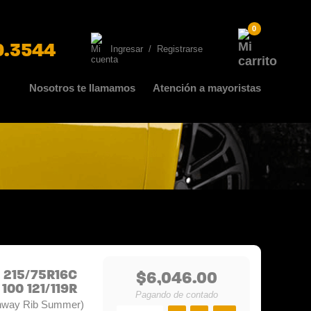
0
0.3544
Ingresar
/
Registrarse
Nosotros te llamamos
Atención a mayoristas
 215/75R16C
$6,046.00
00 121/119R
Pagando de contado
ghway Rib Summer)