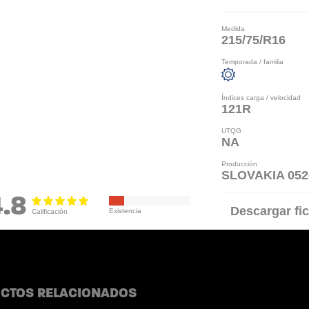
Medida
215/75/R16
Temporada / familia
Índices carga / velocidad
121R
UTQG
NA
Producción
SLOVAKIA 052
4.8
Descargar fic
CTOS RELACIONADOS