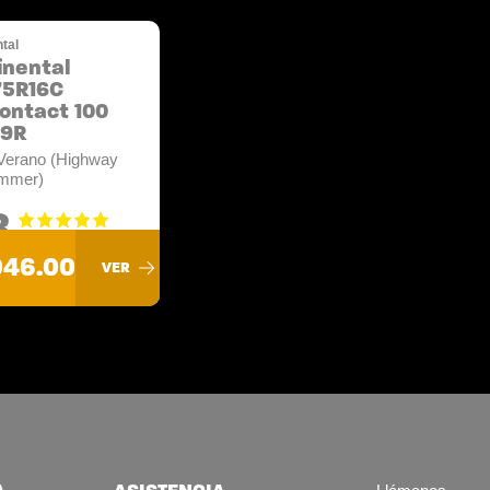
tal
inental
75R16C
ontact 100
19R
Verano (Highway
mmer)
8
046.00
VER