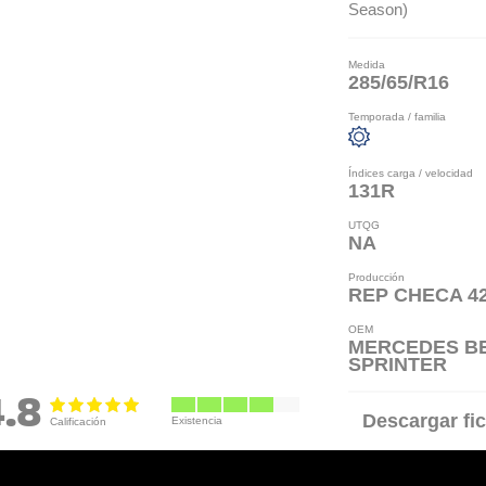
Season)
Medida
285/65/R16
Temporada / familia
Índices carga / velocidad
131R
UTQG
NA
Producción
REP CHECA 4
OEM
MERCEDES B
SPRINTER
4.8
Descargar fic