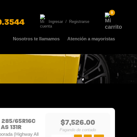
0
0.3544
Ingresar
/
Registrarse
Nosotros te llamamos
Atención a mayoristas
 285/65R16C
$7,526.00
AS 131R
Pagando de contado
porada (Highway All