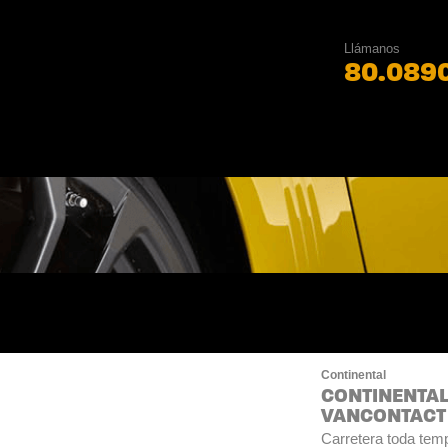
Llámanos
80.089
Continental
CONTINENTAL
VANCONTACT 
Carretera toda tem