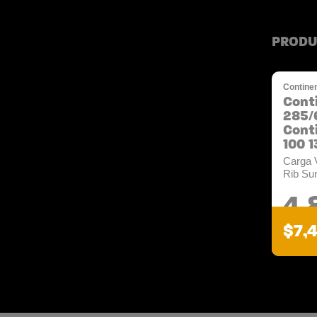
PRODU
Continen
Cont
285/
Cont
100 1
Carga 
Rib Su
4.
$7,