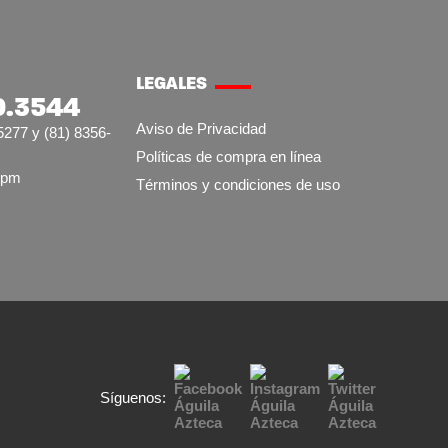
LEGALES
0.3544
Aviso de Privacidad
5277 y (81) 8356-
Políticas de compra en línea
7pm
Términos y condiciones de uso
Síguenos: