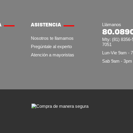
A
ASISTENCIA
Llámanos
80.089
Nosotros te llamamos
Mty: (81) 8356-
7051
Pregúntale al experto
Lun-Vie 9am - 
Atención a mayoristas
Sab 9am - 3pm