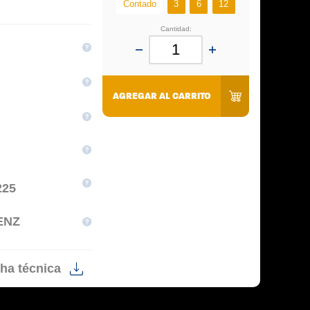
Contado
3
6
12
Cantidad:
AGREGAR AL CARRITO
225
ENZ
ha técnica