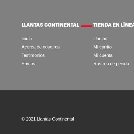
LLANTAS CONTINENTAL
TIENDA EN LÍNE
Inicio
Llantas
Acerca de nosotros
Mi carrito
Testimonios
Mi cuenta
Envíos
Rastreo de pedido
© 2021 Llantas Continental