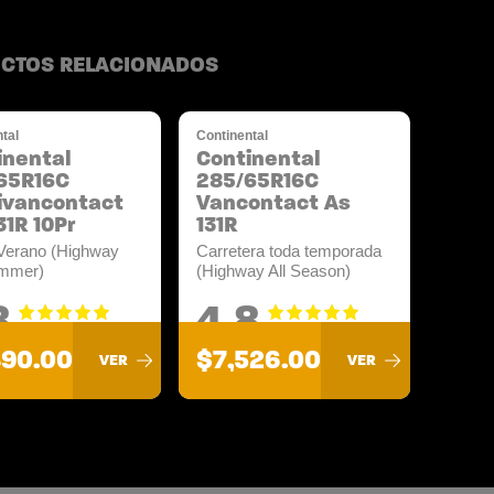
CTOS RELACIONADOS
tal
Continental
inental
Continental
65R16C
285/65R16C
ivancontact
Vancontact As
31R 10Pr
131R
Verano (Highway
Carretera toda temporada
mmer)
(Highway All Season)
8
4.8
490.00
$7,526.00
VER
VER